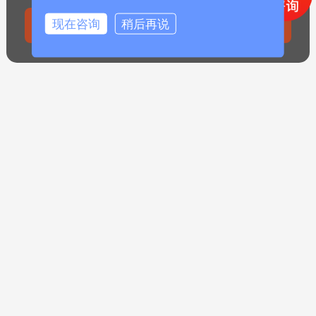
布袋检漏仪
现在咨询
稍后再说
DFM/HX2管道粉尘浓度检测仪
DFM-TS湿法除尘设备管道粉尘仪