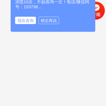
浏览10次，不如咨询一次！电话/微信同
号：153738...
现在咨询
稍后再说
车间/煤棚/环境粉尘检测仪（有警报器）
DFM/TZ/BXS便携式粉尘检测仪
DTM-G2422管道粉尘检测仪
DTM-G2421管道粉尘检测仪