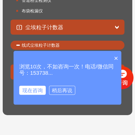
管道粉尘检测仪
布袋检漏仪
尘埃粒子计数器
线式尘埃粒子计数器
便携式尘埃粒子计数器
×
浏览10次，不如咨询一次！电话/微信同
固体流量计
号：153738...
固体粉末流量计
现在咨询
稍后再说
固体流量开关