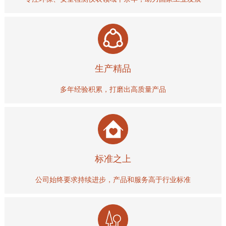
生产精品
多年经验积累，打磨出高质量产品
标准之上
公司始终要求持续进步，产品和服务高于行业标准