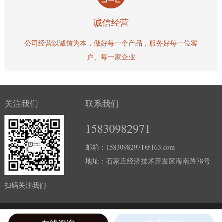
诚信经营
公司经营以诚信为本，做好每一个产品，服务好每一位客
户、每一家企业
关注我们
联系我们
15830982971
邮箱：15830982971@163.com
地址：石家庄经济技术开发区海南路78号
扫码关注我们
Copyright @ 石家庄东雅电子科技有限公司
冀ICP备15030267号-4