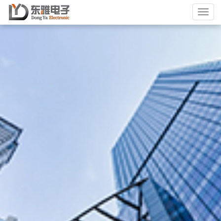
Toggl
naviga