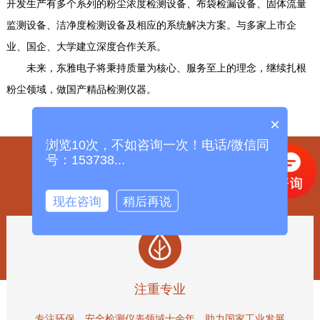
开发生产有多个系列的粉尘浓度检测设备、布袋检漏设备、固体流量
监测设备、洁净度检测设备及相应的系统解决方案。与多家上市企
业、国企、大学建立深度合作关系。
未来，东雅电子将秉持质量为核心、服务至上的理念，继续扎根
粉尘领域，做国产精品检测仪器。
×
浏览10次，不如咨询一次！电话/微信同
号：153738...
企业文化
注重专业、生产精品、标准之上、诚信经营
现在咨询
稍后再说
注重专业
专注环保、安全检测仪表领域十余年，助力国家工业发展