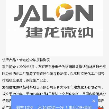
供应产品：管道粉尘浓度检测仪
项目简介：2020年8月，石家庄东雅电子为洛阳建龙微纳新材料股份有
限公司的化工厂安装了管道粉尘浓度检测仪，以实时监测化工厂烟气
排放粉尘浓度，保障生产安全。
洛阳建龙微纳新材料股份有限公司前身为洛阳市建龙化工有限公司，
成立于1998年，于2019年12月4日登陆上交所科创板，是国内吸附类分
×
子筛产品研发、生产、销售、技术服务为一体的综合型企业。公司产
品广泛应用于气体分离与净化、污水处理、富氧燃烧、钢铁和有色金
浏览10次，不如咨询一次！电话/微信同