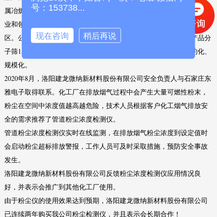
号：153738...
属冶炼、气动刹车、石油化工、煤化工、制冷干燥剂、建筑材料等行
业和领域，远销美国、法规、德国、非洲、东南亚等35个国家和地
现在咨询
稍后再说
区。公司目前年产分子筛原粉31000吨，分子筛活化粉3000吨，产品分
子筛15500吨，形成了完整的产业链，使吸附材料的生产更加集约化、
规模化。
2020年8月，洛阳建龙微纳新材料股份有限公司安全负责人与石家庄东
雅电子取得联系。化工厂在排放烟气过程中会产生大量可燃性粉末，
粉尘在空间中浓度值越高越危险，技术人员根据客户化工烟气排放安
全的需求推荐了管道粉尘浓度检测仪。
管道粉尘浓度检测仪实时在线监测，在排放烟气粉尘浓度到设定值时
会启动粉尘超标排放警报，工作人员可及时采取措施，预防安全事故
发生。
洛阳建龙微纳新材料股份有限公司反馈粉尘浓度检测仪应用情况良
好，并表示会推广到其他化工厂使用。
由于粉尘仪的使用效果达到预期，洛阳建龙微纳新材料股份有限公司
已连续两年购买我公司粉尘检测仪，并且表示会长期合作！