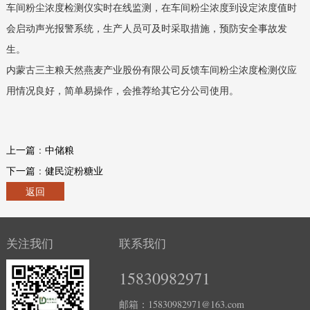
车间
粉尘浓度检测仪实时在线监测，在车间粉尘浓度到设定浓度值时
会启动声光报警系统，生产人员可及时采取措施，预防安全事故发
生。
内蒙古三主粮天然燕麦产业股份有限公司反馈
车间
粉尘浓度检测仪应
用情况良好，
简单易操作，会推荐给其它分公司使用
。
上一篇 : 中储粮
下一篇 : 健民淀粉糖业
返回
关注我们
联系我们
15830982971
邮箱：15830982971@163.com