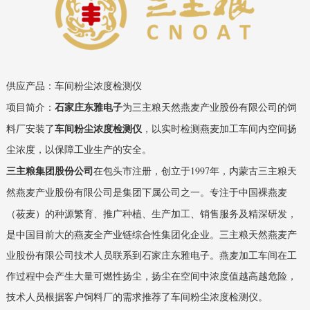
供应产品：
车间
粉尘浓度检测仪
石家庄东雅电子
项目简介：
为三主粮天然燕麦产业股份有限公司的
饲
车间
粉尘浓度检测仪
料厂
安装了
，以实时检测
燕麦加工车间内
空间扬
尘浓度，
以保障
工业生产
的安全
。
三主粮集团股份公司
在包头市注册，创立于
1997
年，
内蒙古三主粮天
专注于中国裸燕麦
然燕麦产业股份有限公司
是集团下属公司之一。
（莜麦）的种源繁育、推广种植、生产加工、销售服务及精深研发，
是中国目前大的燕麦全产业链综合性集团化企业。
三主粮天然燕麦产
业股份有限公司
技术人员
联系到石家庄东雅电子。
燕麦
加工车间在
工
作
过程中会产生大量可燃性扬尘，扬尘在空间中浓度值越高越危险，
技术人员根据客户
饲料
厂
的
需求推荐了
车间
粉尘浓度检测仪。