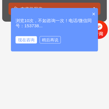
布袋检漏仪
×
浏览10次，不如咨询一次！电话/微信同
号：153738...
现在咨询
稍后再说
车间/煤棚/环境粉尘浓度传感器(无警报器）
DFM/TS/GW管道（烟道）粉尘浓度检测仪