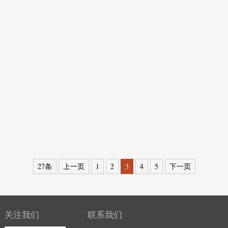
DFM-TS管道（烟道）粉尘浓度检测仪
DTM-G2422管道粉尘检测仪
DTM-G2421管道粉尘检测仪
其他作业环境粉尘检测仪
27条
上一页
1
2
3
4
5
下一页
关注我们
联系我们